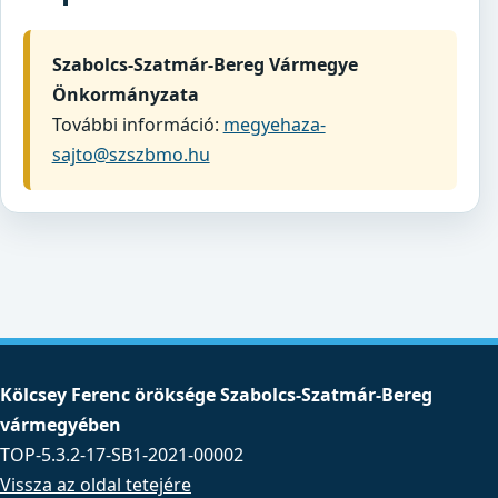
Szabolcs-Szatmár-Bereg Vármegye
Önkormányzata
További információ:
megyehaza-
sajto@szszbmo.hu
Kölcsey Ferenc öröksége Szabolcs-Szatmár-Bereg
vármegyében
TOP-5.3.2-17-SB1-2021-00002
Vissza az oldal tetejére