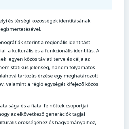
elyi és térségi közösségek identitásának
megismertetésével.
gráfiák szerint a regionális identitást
, a kulturális és a funkcionális identitás. A
ek legyen közös távlati terve és célja az
s nem statikus jelenség, hanem folyamatos
valahová tartozás érzése egy meghatározott
, valamint a régió egységét kifejező közös
alsága és a fiatal felnőttek csoportjai
hogy az elkövetkező generációk tagjai
ulturális örökségéhez és hagyományaihoz,