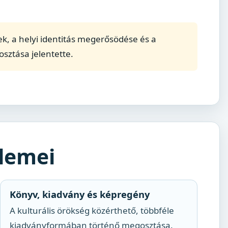
gek, a helyi identitás megerősödése és a
sztása jelentette.
lemei
Könyv, kiadvány és képregény
A kulturális örökség közérthető, többféle
kiadványformában történő megosztása.