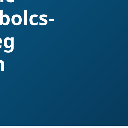
bolcs-
eg
n