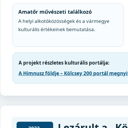
Amatőr művészeti találkozó
A helyi alkotóközösségek és a vármegye
kulturális értékeinek bemutatása.
A projekt részletes kulturális portálja:
A Himnusz földje – Kölcsey 200 portál megnyit
Lezárult a „K