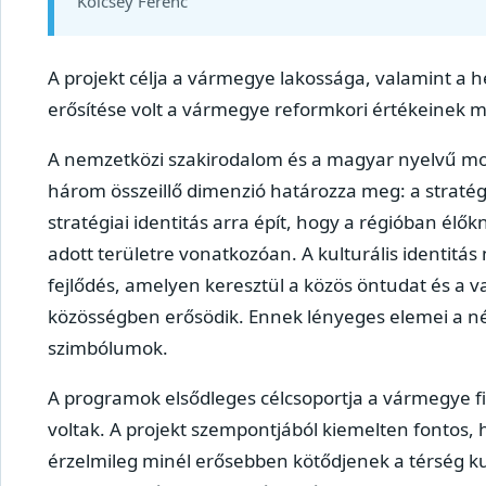
Kölcsey Ferenc
A projekt célja a vármegye lakossága, valamint a h
erősítése volt a vármegye reformkori értékeinek 
A nemzetközi szakirodalom és a magyar nyelvű mono
három összeillő dimenzió határozza meg: a stratégiai
stratégiai identitás arra épít, hogy a régióban élőkn
adott területre vonatkozóan. A kulturális identitá
fejlődés, amelyen keresztül a közös öntudat és a 
közösségben erősödik. Ennek lényeges elemei a név
szimbólumok.
A programok elsődleges célcsoportja a vármegye fiat
voltak. A projekt szempontjából kiemelten fontos, 
érzelmileg minél erősebben kötődjenek a térség k