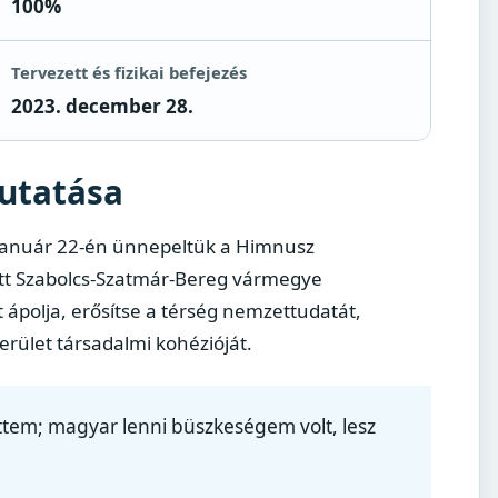
100%
Tervezett és fizikai befejezés
2023. december 28.
utatása
. január 22-én ünnepeltük a Himnusz
ott Szabolcs-Szatmár-Bereg vármegye
ápolja, erősítse a térség nemzettudatát,
erület társadalmi kohézióját.
tem; magyar lenni büszkeségem volt, lesz