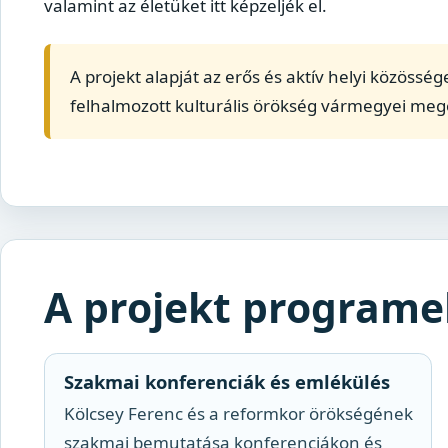
valamint az életüket itt képzeljék el.
A projekt alapját az erős és aktív helyi közössé
felhalmozott kulturális örökség vármegyei mego
A projekt programe
Szakmai konferenciák és emlékülés
Kölcsey Ferenc és a reformkor örökségének
szakmai bemutatása konferenciákon és