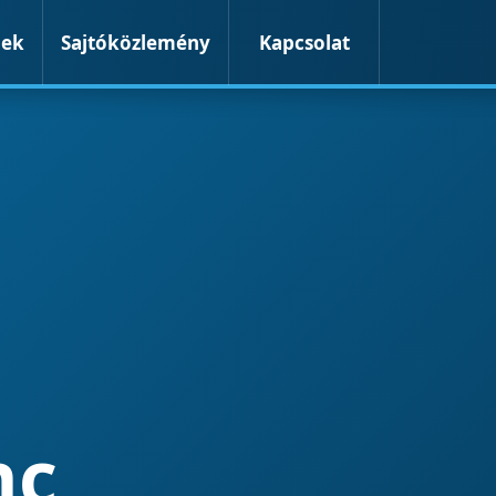
mek
Sajtóközlemény
Kapcsolat
nc