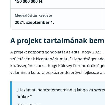
150 000 000 Ft
Megvalósítás kezdete
2021. szeptember 1.
A projekt tartalmának bem
A projekt központi gondolatát az adta, hogy 2023
születésének bicentenáriumát. Ez lehetőséget ad
közösségének arra, hogy Kölcsey Ferenc örökségét 
valamint a kultúra eszközrendszerével fejlessze a t
„Hazámat, nemzetemet mindig lángolva szeret
örökre.”