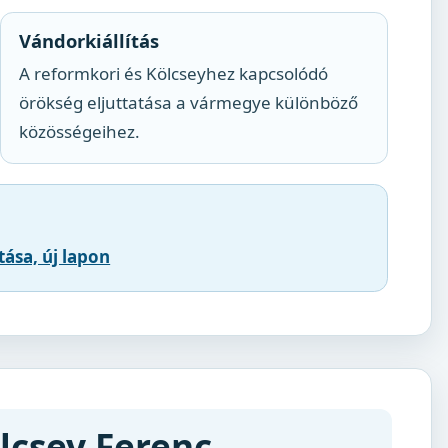
Vándorkiállítás
A reformkori és Kölcseyhez kapcsolódó
örökség eljuttatása a vármegye különböző
közösségeihez.
ása, új lapon
ölcsey Ferenc