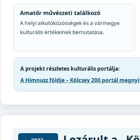
Amatőr művészeti találkozó
A helyi alkotóközösségek és a vármegye
kulturális értékeinek bemutatása.
A projekt részletes kulturális portálja:
A Himnusz földje – Kölcsey 200 portál megnyit
Lezárult a „K