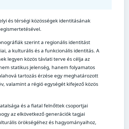
elyi és térségi közösségek identitásának
megismertetésével.
gráfiák szerint a regionális identitást
, a kulturális és a funkcionális identitás. A
ek legyen közös távlati terve és célja az
s nem statikus jelenség, hanem folyamatos
valahová tartozás érzése egy meghatározott
, valamint a régió egységét kifejező közös
alsága és a fiatal felnőttek csoportjai
hogy az elkövetkező generációk tagjai
ulturális örökségéhez és hagyományaihoz,