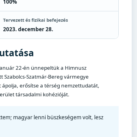
100%
Tervezett és fizikai befejezés
2023. december 28.
utatása
. január 22-én ünnepeltük a Himnusz
ott Szabolcs-Szatmár-Bereg vármegye
ápolja, erősítse a térség nemzettudatát,
erület társadalmi kohézióját.
tem; magyar lenni büszkeségem volt, lesz