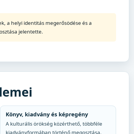
gek, a helyi identitás megerősödése és a
sztása jelentette.
lemei
Könyv, kiadvány és képregény
A kulturális örökség közérthető, többféle
kiadványformában történő megosztása.