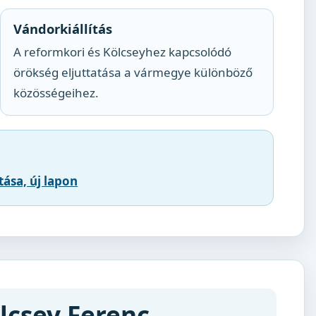
Vándorkiállítás
A reformkori és Kölcseyhez kapcsolódó
örökség eljuttatása a vármegye különböző
közösségeihez.
ása, új lapon
ölcsey Ferenc