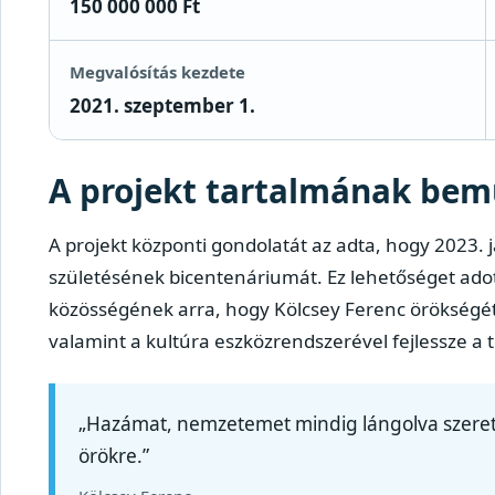
150 000 000 Ft
Megvalósítás kezdete
2021. szeptember 1.
A projekt tartalmának bem
A projekt központi gondolatát az adta, hogy 2023
születésének bicentenáriumát. Ez lehetőséget ad
közösségének arra, hogy Kölcsey Ferenc örökségét 
valamint a kultúra eszközrendszerével fejlessze a t
„Hazámat, nemzetemet mindig lángolva szeret
örökre.”