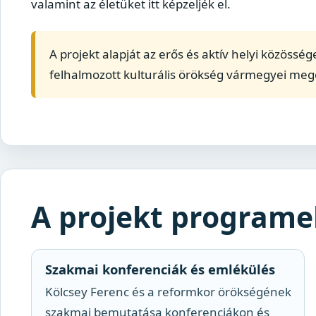
valamint az életüket itt képzeljék el.
A projekt alapját az erős és aktív helyi közössé
felhalmozott kulturális örökség vármegyei mego
A projekt programe
Szakmai konferenciák és emlékülés
Kölcsey Ferenc és a reformkor örökségének
szakmai bemutatása konferenciákon és