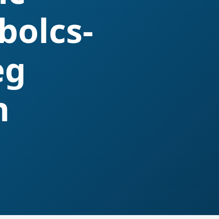
bolcs-
eg
n