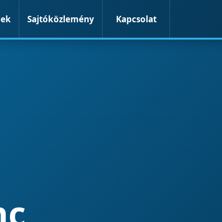
mek
Sajtóközlemény
Kapcsolat
nc