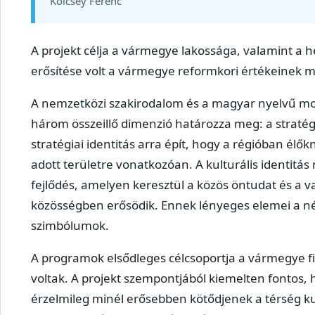
Kölcsey Ferenc
A projekt célja a vármegye lakossága, valamint a h
erősítése volt a vármegye reformkori értékeinek 
A nemzetközi szakirodalom és a magyar nyelvű mono
három összeillő dimenzió határozza meg: a stratégiai
stratégiai identitás arra épít, hogy a régióban élőkn
adott területre vonatkozóan. A kulturális identitá
fejlődés, amelyen keresztül a közös öntudat és a 
közösségben erősödik. Ennek lényeges elemei a név
szimbólumok.
A programok elsődleges célcsoportja a vármegye fiat
voltak. A projekt szempontjából kiemelten fontos, 
érzelmileg minél erősebben kötődjenek a térség k